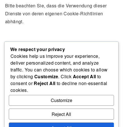
Bitte beachten Sie, dass die Verwendung dieser
Dienste von deren eigenen Cookie-Richtlinien
abhängt.
Datenaufbewahrung & Sicherheit
We respect your privacy
Cookies help us improve your experience,
deliver personalized content, and analyze
Wir speichern Cookies nur so lange, wie es für die
traffic. You can choose which cookies to allow
oben genannten Zwecke erforderlich ist. Wir setzen
by clicking
Customize
. Click
Accept All
to
angemessene Sicherheitsmaßnahmen ein, um Ihre
consent or
Reject All
to decline non-essential
Daten zu schützen.
cookies.
Customize
Aktualisierungen der Richtlinie
Reject All