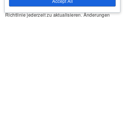
Accept All
Wir behalten uns das Recht vor, diese Cookie-
Richtlinie jederzeit zu aktualisieren. Änderungen
werden auf dieser Seite veröffentlicht, und das Datum
der letzten Aktualisierung wird oben angezeigt.
Kontaktinformationen
Bei Fragen oder Anliegen zu dieser Cookie-Richtlinie
können Sie uns unter
cookiepolicy@restaurant-
isargold.de
kontaktieren.
Rechtliches