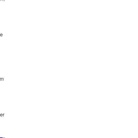
ve
um
er