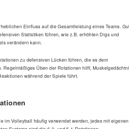
rheblichen Einfluss auf die Gesamtleistung eines Teams. Gu
fensiven Statistiken führen, wie z.B. erhöhten Digs und
els verändern kann.
tationen zu defensiven Lücken führen, die es dem
n. Regelmäßiges Üben der Rotationen hilft, Muskelgedächtn
Reaktionen während der Spiele führt.
tationen
ie im Volleyball häufig verwendet werden, jedes mit eigenen
teten Systeme sind die 6-2- und 5-1-Rotationen.