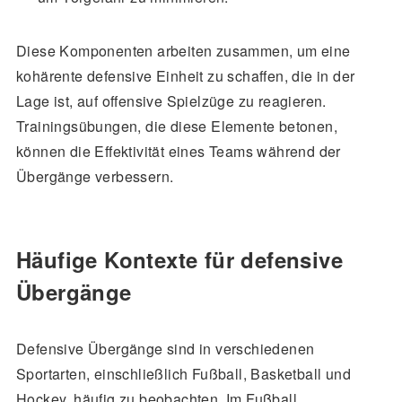
Diese Komponenten arbeiten zusammen, um eine
kohärente defensive Einheit zu schaffen, die in der
Lage ist, auf offensive Spielzüge zu reagieren.
Trainingsübungen, die diese Elemente betonen,
können die Effektivität eines Teams während der
Übergänge verbessern.
Häufige Kontexte für defensive
Übergänge
Defensive Übergänge sind in verschiedenen
Sportarten, einschließlich Fußball, Basketball und
Hockey, häufig zu beobachten. Im Fußball