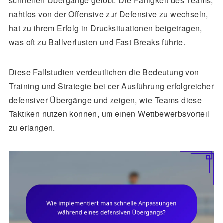
schnellen Übergänge gelobt. Die Fähigkeit des Teams,
nahtlos von der Offensive zur Defensive zu wechseln,
hat zu ihrem Erfolg in Drucksituationen beigetragen,
was oft zu Ballverlusten und Fast Breaks führte.
Diese Fallstudien verdeutlichen die Bedeutung von
Training und Strategie bei der Ausführung erfolgreicher
defensiver Übergänge und zeigen, wie Teams diese
Taktiken nutzen können, um einen Wettbewerbsvorteil
zu erlangen.