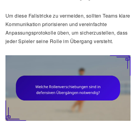
Um diese Fallstricke zu vermeiden, sollten Teams klare
Kommunikation priorisieren und vereinfachte
Anpassungsprotokolle üben, um sicherzustellen, dass
jeder Spieler seine Rolle im Übergang versteht.