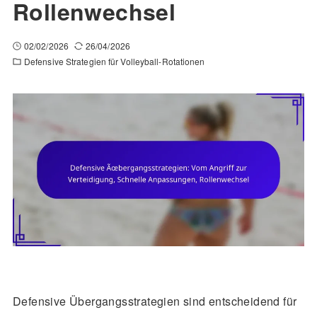
Rollenwechsel
02/02/2026
26/04/2026
Defensive Strategien für Volleyball-Rotationen
Defensive Übergangsstrategien sind entscheidend für