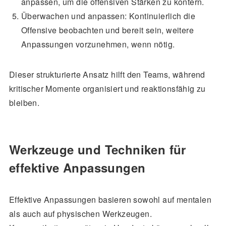
anpassen, um die offensiven Stärken zu kontern.
Überwachen und anpassen: Kontinuierlich die
Offensive beobachten und bereit sein, weitere
Anpassungen vorzunehmen, wenn nötig.
Dieser strukturierte Ansatz hilft den Teams, während
kritischer Momente organisiert und reaktionsfähig zu
bleiben.
Werkzeuge und Techniken für
effektive Anpassungen
Effektive Anpassungen basieren sowohl auf mentalen
als auch auf physischen Werkzeugen.