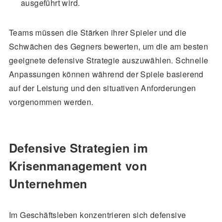
ausgeführt wird.
Teams müssen die Stärken ihrer Spieler und die
Schwächen des Gegners bewerten, um die am besten
geeignete defensive Strategie auszuwählen. Schnelle
Anpassungen können während der Spiele basierend
auf der Leistung und den situativen Anforderungen
vorgenommen werden.
Defensive Strategien im
Krisenmanagement von
Unternehmen
Im Geschäftsleben konzentrieren sich defensive