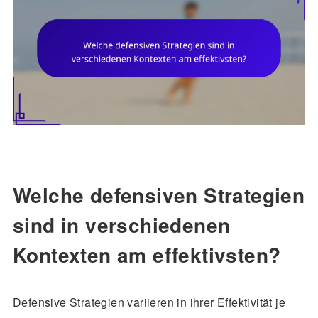
Welche defensiven Strategien
sind in verschiedenen
Kontexten am effektivsten?
Defensive Strategien variieren in ihrer Effektivität je