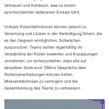
Vertrauen und Kohäsion, was zu einem
synchronisierten defensiven Einsatz führt.
Unklare Rollendefinitionen können jedoch zu
Verwirrung und Lücken in der Verteidigung führen, die
es den Gegnern ermöglichen, Schwächen
auszunutzen. Teams sollten regelmäßig ihr
Verständnis der Rollen bewerten und Anpassungen
vornehmen, um sicherzustellen, dass alle auf
derselben Seite sind. Offene Gespräche über
Rollenverschiebungen können helfen,
Missverständnisse zu verringern und die
Gesamtleistung des Teams zu verbessern.