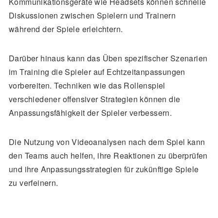
Kommunikationsgeräte wie Headsets können schnelle
Diskussionen zwischen Spielern und Trainern
während der Spiele erleichtern.
Darüber hinaus kann das Üben spezifischer Szenarien
im Training die Spieler auf Echtzeitanpassungen
vorbereiten. Techniken wie das Rollenspiel
verschiedener offensiver Strategien können die
Anpassungsfähigkeit der Spieler verbessern.
Die Nutzung von Videoanalysen nach dem Spiel kann
den Teams auch helfen, ihre Reaktionen zu überprüfen
und ihre Anpassungsstrategien für zukünftige Spiele
zu verfeinern.