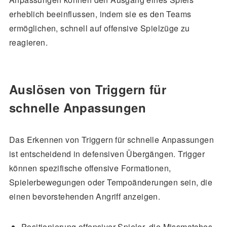
erheblich beeinflussen, indem sie es den Teams
ermöglichen, schnell auf offensive Spielzüge zu
reagieren.
Auslösen von Triggern für
schnelle Anpassungen
Das Erkennen von Triggern für schnelle Anpassungen
ist entscheidend in defensiven Übergängen. Trigger
können spezifische offensive Formationen,
Spielerbewegungen oder Tempoänderungen sein, die
einen bevorstehenden Angriff anzeigen.
Positionierung offensiver Spieler, die Missmatches